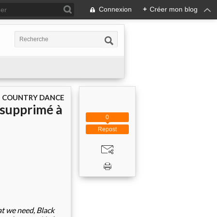
Connexion
+
Créer mon blog
E COUNTRY DANCE
supprimé à
0
Repost
at we need, Black