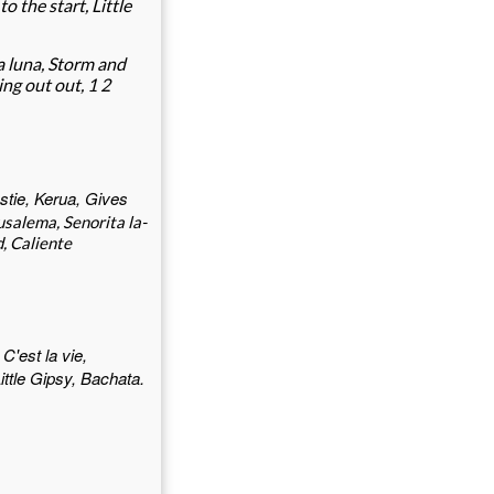
 the start, Little
la luna, Storm and
ng out out, 1 2
stie, Kerua, Gives
erusalema, Senorita la-
d, Caliente
C'est la vie,
Little Gipsy, Bachata.