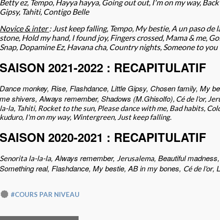
Betty ez, Tempo, Hayya hayya, Going out out, I'm on my way, Back to
Gipsy, Tahiti, Contigo Belle
Novice & inter
: Just keep falling, Tempo, My bestie, A un paso de 
stone, Hold my hand, I found joy, Fingers crossed, Mama & me, Goi
Snap, Dopamine Ez, Havana cha, Country nights, Someone to you
SAISON 2021-2022 : RECAPITULATIF
Dance monkey, Rise, Flashdance, Little Gipsy, Chosen family, My be
me shivers, Always remember, Shadows (M.Ghisolfo)
, Cé de l'or, J
la-la, Tahiti, Rocket to the sun, Please dance with me, Bad habits, Col
kuduro, I'm on my way, Wintergreen, Just keep falling.
SAISON 2020-2021 : RECAPITULATIF
, Always remember,
, Beautiful madness, 
Senorita la-la-la
Jerusalema
Something real, Flashdance, My bestie, AB in my bones,
, 
Cé de l'or
#COURS PAR NIVEAU